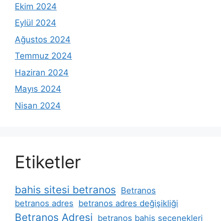
Ekim 2024
Eylül 2024
Ağustos 2024
Temmuz 2024
Haziran 2024
Mayıs 2024
Nisan 2024
Etiketler
bahis sitesi betranos
Betranos
betranos adres
betranos adres değişikliği
Betranos Adresi
betranos bahis seçenekleri