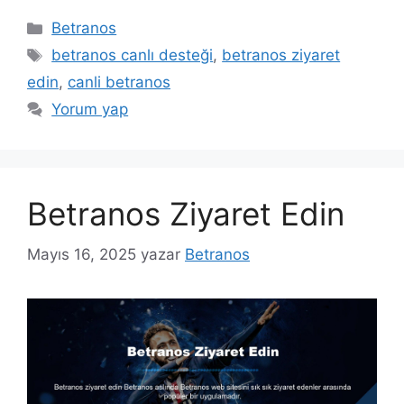
Kategoriler
Betranos
Etiketler
betranos canlı desteği
,
betranos ziyaret
edin
,
canli betranos
Yorum yap
Betranos Ziyaret Edin
Mayıs 16, 2025
yazar
Betranos