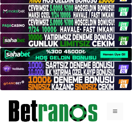
İçeriğe
atla
Menü