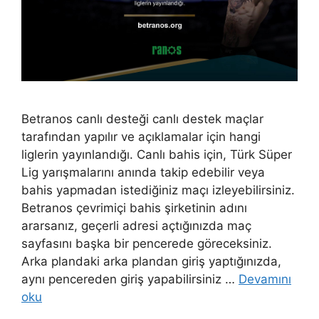
Betranos canlı desteği canlı destek maçlar
tarafından yapılır ve açıklamalar için hangi
liglerin yayınlandığı. Canlı bahis için, Türk Süper
Lig yarışmalarını anında takip edebilir veya
bahis yapmadan istediğiniz maçı izleyebilirsiniz.
Betranos çevrimiçi bahis şirketinin adını
ararsanız, geçerli adresi açtığınızda maç
sayfasını başka bir pencerede göreceksiniz.
Arka plandaki arka plandan giriş yaptığınızda,
aynı pencereden giriş yapabilirsiniz …
Devamını
oku