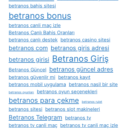
betranos bahis sitesi
betranos bonus
betranos canli maç izle
Betranos Canlı Bahis Oranları
betranos canlı destek
betranos casino sitesi
betranos com
betranos giris adresi
Betranos Giriş
betranos girisi
betranos güncel adres
Betranos Güncel
betranos güvenlir mi
betranos kayıt
betranos mobil uygulama
betranos nasil bir site
betranos oyun seçenekleri
betranos oyunları
betranos para çekme
betranos rulet
betranos sitesi
betranos slot makineleri
Betranos Telegram
betranos tv
betranos tv canli maç
betranos tv canli maç izle