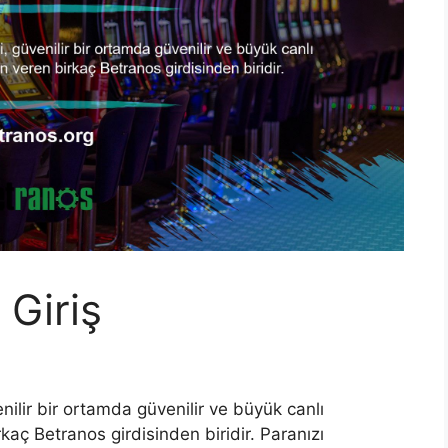
 Giriş
enilir bir ortamda güvenilir ve büyük canlı
rkaç Betranos girdisinden biridir. Paranızı