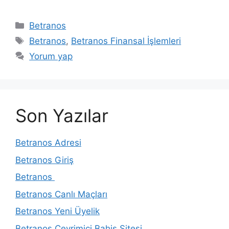
Kategoriler
Betranos
Etiketler
Betranos
,
Betranos Finansal İşlemleri
Yorum yap
Son Yazılar
Betranos Adresi
Betranos Giriş
Betranos
Betranos Canlı Maçları
Betranos Yeni Üyelik
Betranos Çevrimiçi Bahis Sitesi