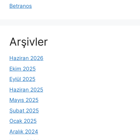
Betranos
Arşivler
Haziran 2026
Ekim 2025
Eylül 2025
Haziran 2025
Mayıs 2025
Şubat 2025
Ocak 2025
Aralık 2024