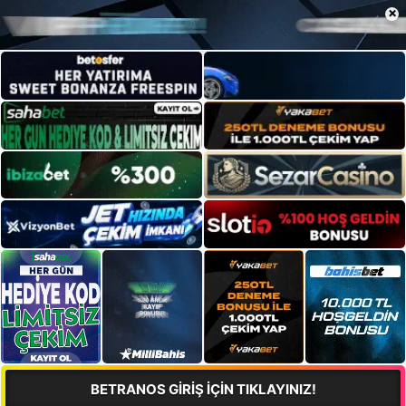
×
BETRANOS GİRİŞ İÇİN TIKLAYINIZ!