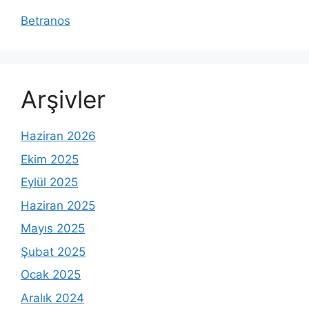
Betranos
Arşivler
Haziran 2026
Ekim 2025
Eylül 2025
Haziran 2025
Mayıs 2025
Şubat 2025
Ocak 2025
Aralık 2024