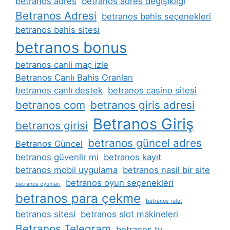
betranos adres
betranos adres değişikliği
Betranos Adresi
betranos bahis seçenekleri
betranos bahis sitesi
betranos bonus
betranos canli maç izle
Betranos Canlı Bahis Oranları
betranos canlı destek
betranos casino sitesi
betranos com
betranos giris adresi
Betranos Giriş
betranos girisi
betranos güncel adres
Betranos Güncel
betranos güvenlir mi
betranos kayıt
betranos mobil uygulama
betranos nasil bir site
betranos oyun seçenekleri
betranos oyunları
betranos para çekme
betranos rulet
betranos sitesi
betranos slot makineleri
Betranos Telegram
betranos tv