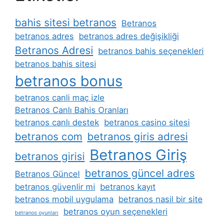
bahis sitesi betranos
Betranos
betranos adres
betranos adres değişikliği
Betranos Adresi
betranos bahis seçenekleri
betranos bahis sitesi
betranos bonus
betranos canli maç izle
Betranos Canlı Bahis Oranları
betranos canlı destek
betranos casino sitesi
betranos com
betranos giris adresi
Betranos Giriş
betranos girisi
betranos güncel adres
Betranos Güncel
betranos güvenlir mi
betranos kayıt
betranos mobil uygulama
betranos nasil bir site
betranos oyun seçenekleri
betranos oyunları