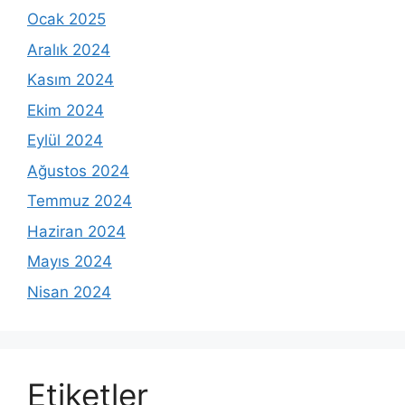
Ocak 2025
Aralık 2024
Kasım 2024
Ekim 2024
Eylül 2024
Ağustos 2024
Temmuz 2024
Haziran 2024
Mayıs 2024
Nisan 2024
Etiketler