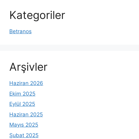
Kategoriler
Betranos
Arşivler
Haziran 2026
Ekim 2025
Eylül 2025
Haziran 2025
Mayıs 2025
Şubat 2025