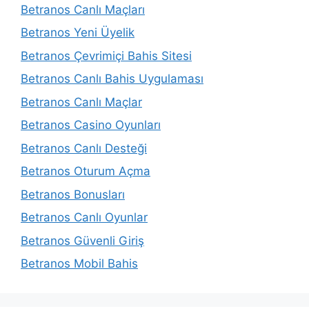
Betranos Canlı Maçları
Betranos Yeni Üyelik
Betranos Çevrimiçi Bahis Sitesi
Betranos Canlı Bahis Uygulaması
Betranos Canlı Maçlar
Betranos Casino Oyunları
Betranos Canlı Desteği
Betranos Oturum Açma
Betranos Bonusları
Betranos Canlı Oyunlar
Betranos Güvenli Giriş
Betranos Mobil Bahis