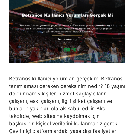
Betranos kullanıcı yorumları gerçek mi Betranos
tanımlaması gereken gereksinim nedir? 18 yaşını
doldurmamış kişiler, hizmet sağlayıcıların
çalışanı, eski çalışanı, ilgili şirket çalışanı ve
bunların yakınları olarak kabul edilir. Aksi
takdirde, web sitesine kaydolmak için
başkasının kişisel verilerini kullanmanız gerekir.
Çevrimiçi platformlardaki yasa dışı faaliyetler