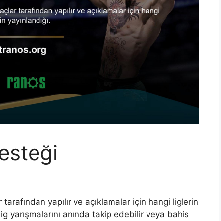
esteği
tarafından yapılır ve açıklamalar için hangi liglerin
Lig yarışmalarını anında takip edebilir veya bahis