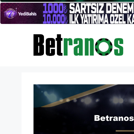
İçeriğe
atla