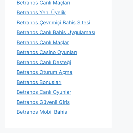
Betranos Canlı Maçları
Betranos Yeni Üyelik
Betranos Çevrimiçi Bahis Sitesi
Betranos Canlı Bahis Uygulaması
Betranos Canlı Maçlar
Betranos Casino Oyunları
Betranos Canlı Desteği
Betranos Oturum Açma
Betranos Bonusları
Betranos Canlı Oyunlar
Betranos Güvenli Giriş
Betranos Mobil Bahis