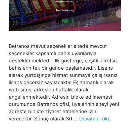
Betranos mevut seçenekler sitede mevcut
seçenekler kapsamlı bahis uyarılarıyla
desteklenmektedir. İlk gösterge, çeşitli ücretsiz
bahislerin tek bir günde başlamasıdır. Lisans
alarak yurtdışında hizmet sunmaya çalışırsanız
lisans geçersiz sayılacaktır. Eş zamanlı olarak
web sitesi adresleri haftalık olarak
engellenmektedir. Adresin bloke edilmemesi
durumunda Betranos ofisi, üyelerinin siteyi yeni
adreste birlikte ziyaret etmelerine izin
verecektir. Sonuç olarak 30 …
Devamını oku