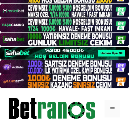
İçeriğe
atla
Menü