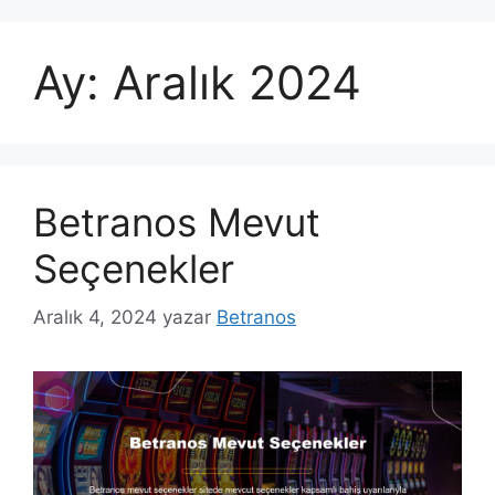
Ay:
Aralık 2024
Betranos Mevut
Seçenekler
Aralık 4, 2024
yazar
Betranos