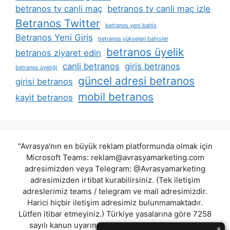
betranos tv canli maç
betranos tv canli maç izle
Betranos Twitter
betranos yeni bahis
Betranos Yeni Giriş
betranos yükselen bahisler
betranos üyelik
betranos ziyaret edin
canli betranos
giris betranos
betranos üyeliği
güncel adresi betranos
girisi betranos
mobil betranos
kayit betranos
"Avrasya'nın en büyük reklam platformunda olmak için
Microsoft Teams:
reklam@avrasyamarketing.com
adresimizden veya Telegram: @Avrasyamarketing
adresimizden irtibat kurabilirsiniz. (Tek iletişim
adreslerimiz teams / telegram ve mail adresimizdir.
Harici hiçbir iletişim adresimiz bulunmamaktadır.
Lütfen itibar etmeyiniz.) Türkiye yasalarına göre 7258
sayılı kanun uyarınca yasa dışı bahis oynamanın