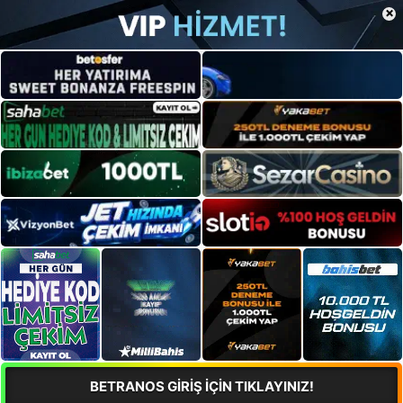
×
BETRANOS GİRİŞ İÇİN TIKLAYINIZ!