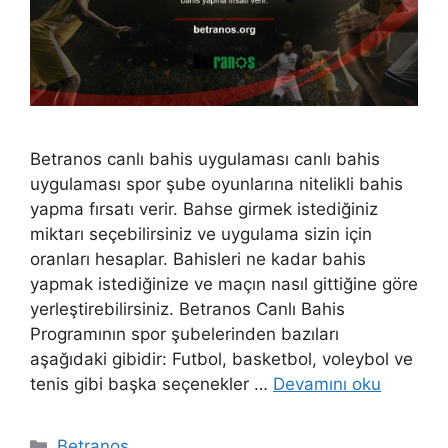
Betranos canlı bahis uygulaması canlı bahis
uygulaması spor şube oyunlarına nitelikli bahis
yapma fırsatı verir. Bahse girmek istediğiniz
miktarı seçebilirsiniz ve uygulama sizin için
oranları hesaplar. Bahisleri ne kadar bahis
yapmak istediğinize ve maçın nasıl gittiğine göre
yerleştirebilirsiniz. Betranos Canlı Bahis
Programının spor şubelerinden bazıları
aşağıdaki gibidir: Futbol, basketbol, voleybol ve
tenis gibi başka seçenekler …
Devamını oku
Kategoriler
Betranos