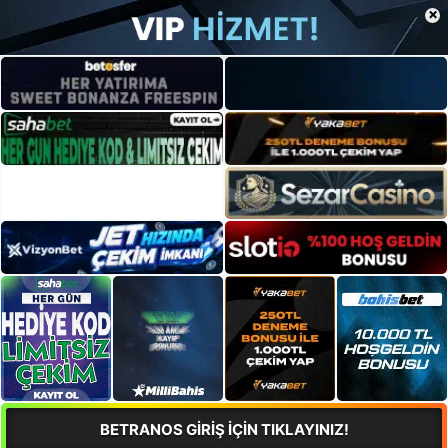
×
BETRANOS GİRİŞ İÇİN TIKLAYINIZ!