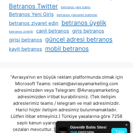
Betranos Twitter
betranos yeni bahis
Betranos Yeni Giriş
betranos yükselen bahisler
betranos üyelik
betranos ziyaret edin
canli betranos
giris betranos
betranos üyeliği
güncel adresi betranos
girisi betranos
mobil betranos
kayit betranos
"Avrasya'nın en büyük reklam platformunda olmak için
Microsoft Teams:
reklam@avrasyamarketing.com
adresimizden veya Telegram: @Avrasyamarketing
adresimizden irtibat kurabilirsiniz. (Tek iletişim
adreslerimiz teams / telegram ve mail adresimizdir.
Harici hiçbir iletişim adresimiz bulunmamaktadır.
Lütfen itibar etmeyiniz.) Türkiye yasalarına göre 7258
sayılı kanun uyarınca yasa dışı bahis oynamanın
cezaları mevcuttur. Şu an bulunduğunuz site hiç bir