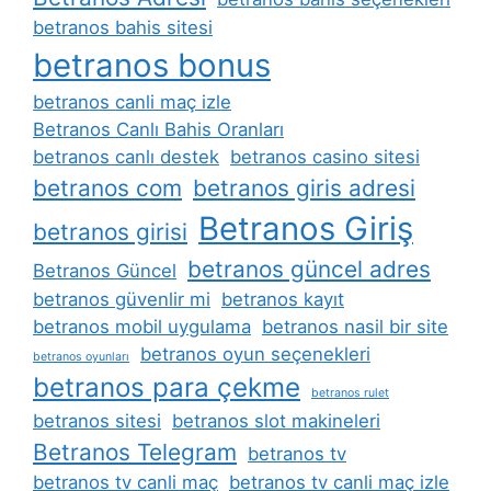
betranos bahis sitesi
betranos bonus
betranos canli maç izle
Betranos Canlı Bahis Oranları
betranos canlı destek
betranos casino sitesi
betranos com
betranos giris adresi
Betranos Giriş
betranos girisi
betranos güncel adres
Betranos Güncel
betranos güvenlir mi
betranos kayıt
betranos mobil uygulama
betranos nasil bir site
betranos oyun seçenekleri
betranos oyunları
betranos para çekme
betranos rulet
betranos sitesi
betranos slot makineleri
Betranos Telegram
betranos tv
betranos tv canli maç
betranos tv canli maç izle