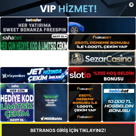
×
BETRANOS GİRİŞ İÇİN TIKLAYINIZ!