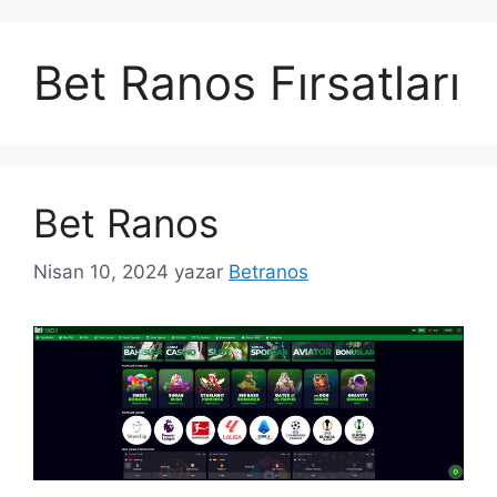
Bet Ranos Fırsatları
Bet Ranos
Nisan 10, 2024
yazar
Betranos