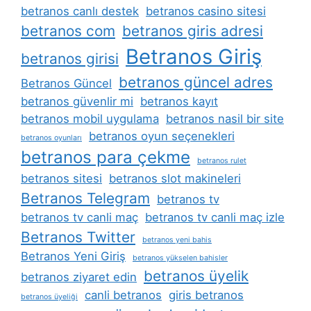
betranos canlı destek
betranos casino sitesi
betranos com
betranos giris adresi
Betranos Giriş
betranos girisi
betranos güncel adres
Betranos Güncel
betranos güvenlir mi
betranos kayıt
betranos mobil uygulama
betranos nasil bir site
betranos oyun seçenekleri
betranos oyunları
betranos para çekme
betranos rulet
betranos sitesi
betranos slot makineleri
Betranos Telegram
betranos tv
betranos tv canli maç
betranos tv canli maç izle
Betranos Twitter
betranos yeni bahis
Betranos Yeni Giriş
betranos yükselen bahisler
betranos üyelik
betranos ziyaret edin
canli betranos
giris betranos
betranos üyeliği