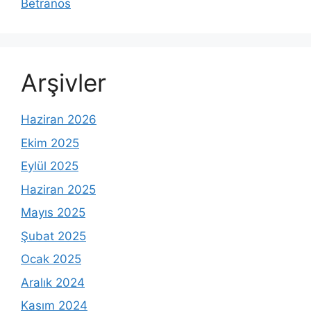
Betranos
Arşivler
Haziran 2026
Ekim 2025
Eylül 2025
Haziran 2025
Mayıs 2025
Şubat 2025
Ocak 2025
Aralık 2024
Kasım 2024