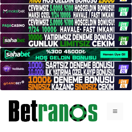
İçeriğe
atla
Menü