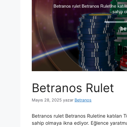
Betranos Rulet
Mayıs 28, 2025
yazar
Betranos
Betranos rulet Betranos Ruletine katılan T
sahip olmaya ikna ediyor. Eğlence yarat