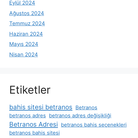
Eylül 2024
Ağustos 2024
Temmuz 2024
Haziran 2024
Mayıs 2024
Nisan 2024
Etiketler
bahis sitesi betranos
Betranos
betranos adres
betranos adres değişikliği
Betranos Adresi
betranos bahis seçenekleri
betranos bahis sitesi