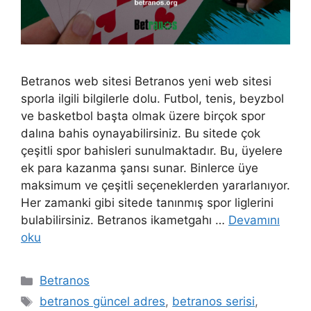
Betranos web sitesi Betranos yeni web sitesi
sporla ilgili bilgilerle dolu. Futbol, ​​tenis, beyzbol
ve basketbol başta olmak üzere birçok spor
dalına bahis oynayabilirsiniz. Bu sitede çok
çeşitli spor bahisleri sunulmaktadır. Bu, üyelere
ek para kazanma şansı sunar. Binlerce üye
maksimum ve çeşitli seçeneklerden yararlanıyor.
Her zamanki gibi sitede tanınmış spor liglerini
bulabilirsiniz. Betranos ikametgahı …
Devamını
oku
Kategoriler
Betranos
Etiketler
betranos güncel adres
,
betranos serisi
,