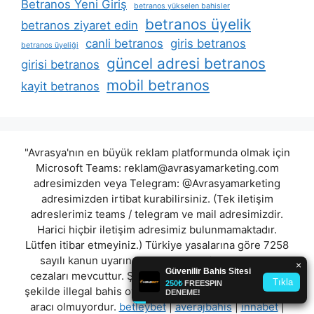
Betranos Yeni Giriş
betranos yükselen bahisler
betranos üyelik
betranos ziyaret edin
canli betranos
giris betranos
betranos üyeliği
güncel adresi betranos
girisi betranos
mobil betranos
kayit betranos
"Avrasya'nın en büyük reklam platformunda olmak için
Microsoft Teams:
reklam@avrasyamarketing.com
adresimizden veya Telegram: @Avrasyamarketing
adresimizden irtibat kurabilirsiniz. (Tek iletişim
adreslerimiz teams / telegram ve mail adresimizdir.
Harici hiçbir iletişim adresimiz bulunmamaktadır.
Lütfen itibar etmeyiniz.) Türkiye yasalarına göre 7258
sayılı kanun uyarınca yasa dışı bahis oynamanın
cezaları mevcuttur. Şu an bulunduğunuz site hiç bir
şekilde illegal bahis oyunları oynatmıyor ve oynamaya
aracı olmuyordur.
betleybet
|
averajbahis
|
innabet
|