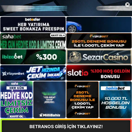
×
BETRANOS GİRİŞ İÇİN TIKLAYINIZ!